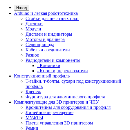
Назад
Arduino и легкая робототехника
Стойки для печатных плат
Датчики
Модули
Дисплеи и индикаторы
Моторы и драйвера
Сервопривода
Кабель и соединители
Разное
Радиодетали и компоненты
- Клемники
- Кнопки, переключатели
Конструкционный профиль
T-гайки, т-болты, сухари под конструкционный
профиль
Крепеж
Фурнитура для алюминиевого профиля
Комплектующие для 3D принтеров и ЧПУ
Кронштейны для оборудования и профиля
Линейное перемещение
МУФТЫ
Платы управления 3D принтером
Ремни