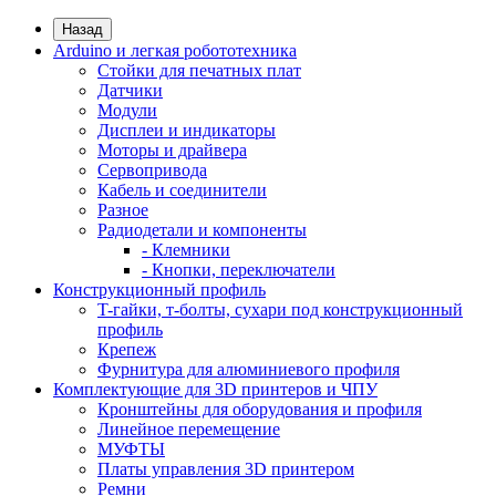
Назад
Arduino и легкая робототехника
Стойки для печатных плат
Датчики
Модули
Дисплеи и индикаторы
Моторы и драйвера
Сервопривода
Кабель и соединители
Разное
Радиодетали и компоненты
- Клемники
- Кнопки, переключатели
Конструкционный профиль
T-гайки, т-болты, сухари под конструкционный
профиль
Крепеж
Фурнитура для алюминиевого профиля
Комплектующие для 3D принтеров и ЧПУ
Кронштейны для оборудования и профиля
Линейное перемещение
МУФТЫ
Платы управления 3D принтером
Ремни