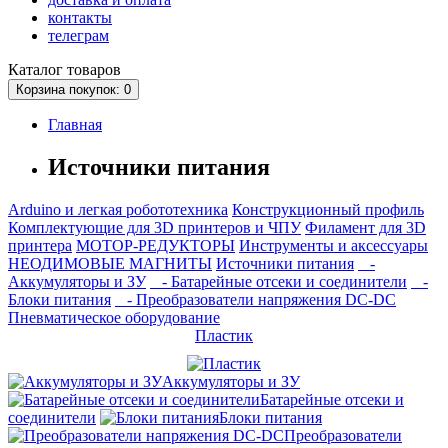
контакты
телеграм
Каталог
товаров
Корзина
покупок
: 0
Главная
Источники питания
Arduino и легкая робототехника
Конструкционный профиль
Комплектующие для 3D принтеров и ЧПУ
Филамент для 3D
принтера
МОТОР-РЕДУКТОРЫ
Инструменты и аксессуары
НЕОДИМОВЫЕ МАГНИТЫ
Источники питания
-
Аккумуляторы и ЗУ
- Батарейные отсеки и соединители
-
Блоки питания
- Преобразователи напряжения DC-DC
Пневматическое оборудование
Пластик
Аккумуляторы и ЗУ
Батарейные отсеки и
соединители
Блоки питания
Преобразователи