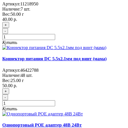
Артикул:
11218950
Наличие:
7
шт.
Вес:
50.00
г
40.00 р.
+
-
Купить
Коннектор питания DC 5.5x2.1мм под винт (мама)
Артикул:
46422788
Наличие:
48
шт.
Вес:
25.00
г
50.00 р.
+
-
Купить
Однопортовый POE адаптер 48В 24Вт