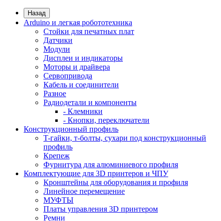
Назад
Arduino и легкая робототехника
Стойки для печатных плат
Датчики
Модули
Дисплеи и индикаторы
Моторы и драйвера
Сервопривода
Кабель и соединители
Разное
Радиодетали и компоненты
- Клемники
- Кнопки, переключатели
Конструкционный профиль
T-гайки, т-болты, сухари под конструкционный
профиль
Крепеж
Фурнитура для алюминиевого профиля
Комплектующие для 3D принтеров и ЧПУ
Кронштейны для оборудования и профиля
Линейное перемещение
МУФТЫ
Платы управления 3D принтером
Ремни