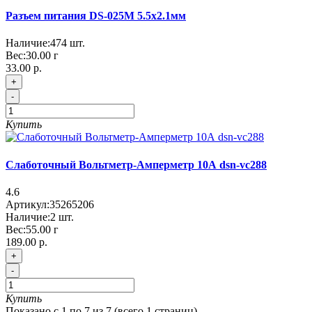
Разъем питания DS-025M 5.5x2.1мм
Наличие:
474
шт.
Вес:
30.00
г
33.00 р.
+
-
Купить
Слаботочный Вольтметр-Амперметр 10А dsn-vc288
4.6
Артикул:
35265206
Наличие:
2
шт.
Вес:
55.00
г
189.00 р.
+
-
Купить
Показано с 1 по 7 из 7 (всего 1 страниц)