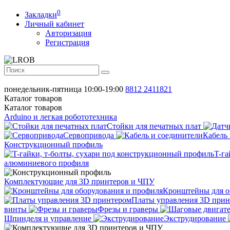
0
Закладки
Личный кабинет
Авторизация
Регистрация
понедельник-пятница 10:00-19:00
8812
2411821
Каталог
товаров
Каталог
товаров
Arduino и легкая робототехника
Стойки для печатных плат
Сервопривода
Кабель
Конструкционный профиль
T-га
алюминиевого профиля
Комплектующие для 3D принтеров и ЧПУ
Кронштейны для о
Платы управления 3D прин
винты
Фрезы и граверы
Шпинделя и управление
Экструдирование