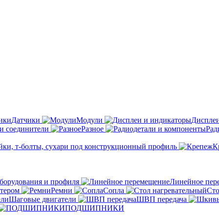
Датчики
Модули
Дисплеи
 и соединители
Разное
Рад
йки, т-болты, сухари под конструкционный профиль
К
борудования и профиля
Линейное пер
тером
Ремни
Сопла
Сто
Шаговые двигатели
ШВП передача
ПОДШИПНИКИ