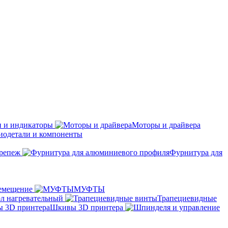
 и индикаторы
Моторы и драйвера
иодетали и компоненты
репеж
Фурнитура для
емещение
МУФТЫ
л нагревательный
Трапециевидные
Шкивы 3D принтера