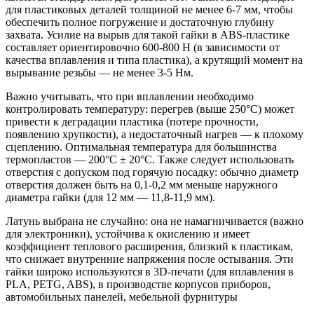
для пластиковых деталей толщиной не менее 6-7 мм, чтобы
обеспечить полное погружение и достаточную глубину
захвата. Усилие на вырыв для такой гайки в ABS-пластике
составляет ориентировочно 600-800 Н (в зависимости от
качества вплавления и типа пластика), а крутящий момент на
вырывание резьбы — не менее 3-5 Нм.
Важно учитывать, что при вплавлении необходимо
контролировать температуру: перегрев (выше 250°C) может
привести к деградации пластика (потере прочности,
появлению хрупкости), а недостаточный нагрев — к плохому
сцеплению. Оптимальная температура для большинства
термопластов — 200°C ± 20°C. Также следует использовать
отверстия с допуском под горячую посадку: обычно диаметр
отверстия должен быть на 0,1-0,2 мм меньше наружного
диаметра гайки (для 12 мм — 11,8-11,9 мм).
Латунь выбрана не случайно: она не намагничивается (важно
для электроники), устойчива к окислению и имеет
коэффициент теплового расширения, близкий к пластикам,
что снижает внутренние напряжения после остывания. Эти
гайки широко используются в 3D-печати (для вплавления в
PLA, PETG, ABS), в производстве корпусов приборов,
автомобильных панелей, мебельной фурнитуры