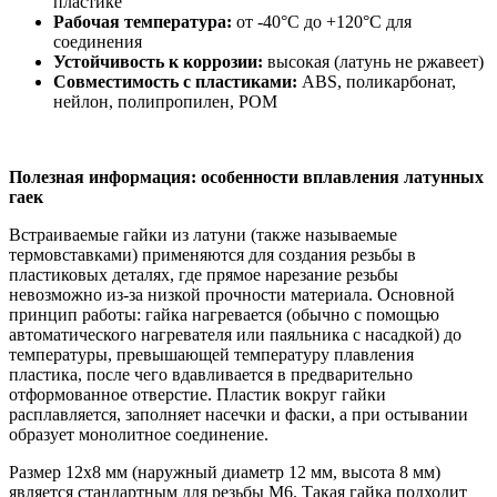
пластике
Рабочая температура:
от -40°C до +120°C для
соединения
Устойчивость к коррозии:
высокая (латунь не ржавеет)
Совместимость с пластиками:
ABS, поликарбонат,
нейлон, полипропилен, POM
Полезная информация: особенности вплавления латунных
гаек
Встраиваемые гайки из латуни (также называемые
термовставками) применяются для создания резьбы в
пластиковых деталях, где прямое нарезание резьбы
невозможно из-за низкой прочности материала. Основной
принцип работы: гайка нагревается (обычно с помощью
автоматического нагревателя или паяльника с насадкой) до
температуры, превышающей температуру плавления
пластика, после чего вдавливается в предварительно
отформованное отверстие. Пластик вокруг гайки
расплавляется, заполняет насечки и фаски, а при остывании
образует монолитное соединение.
Размер 12х8 мм (наружный диаметр 12 мм, высота 8 мм)
является стандартным для резьбы М6. Такая гайка подходит