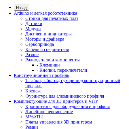
Назад
Arduino и легкая робототехника
Стойки для печатных плат
Датчики
Модули
Дисплеи и индикаторы
Моторы и драйвера
Сервопривода
Кабель и соединители
Разное
Радиодетали и компоненты
- Клемники
- Кнопки, переключатели
Конструкционный профиль
T-гайки, т-болты, сухари под конструкционный
профиль
Крепеж
Фурнитура для алюминиевого профиля
Комплектующие для 3D принтеров и ЧПУ
Кронштейны для оборудования и профиля
Линейное перемещение
МУФТЫ
Платы управления 3D принтером
Ремни