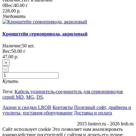
0
Вес:
40.00
г
228.00 р.
Уведомить
Кронштейн сервопривода, акриловый
Наличие:
50
шт.
Вес:
50.00
г
47.00 р.
+
-
Купить
Теги:
Кабель удлинитель-соединитель для сервоприводов
серий MD
,
MG
,
DS
,
Акции и скидки LROB
Контакты
Полезный софт, драйвера и
утилиты.
поставим оборудование
Доставка и оплата
2015 fastnvr.ru - 2026 lrob.ru
Сайт использует cookie Это позволяет нам анализировать
взаимодействие посетителей с сайтом и делать его лучше.