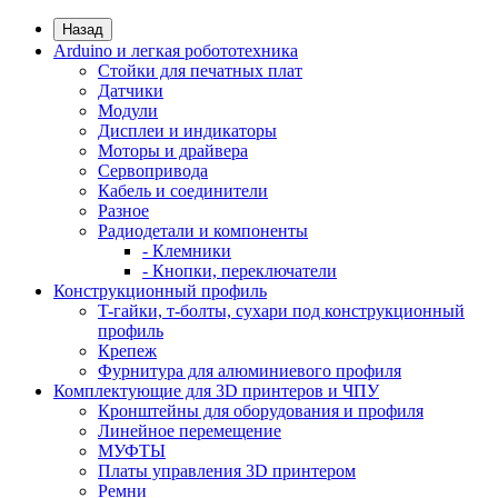
Назад
Arduino и легкая робототехника
Стойки для печатных плат
Датчики
Модули
Дисплеи и индикаторы
Моторы и драйвера
Сервопривода
Кабель и соединители
Разное
Радиодетали и компоненты
- Клемники
- Кнопки, переключатели
Конструкционный профиль
T-гайки, т-болты, сухари под конструкционный
профиль
Крепеж
Фурнитура для алюминиевого профиля
Комплектующие для 3D принтеров и ЧПУ
Кронштейны для оборудования и профиля
Линейное перемещение
МУФТЫ
Платы управления 3D принтером
Ремни