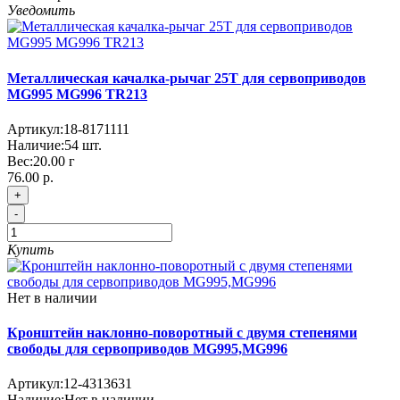
Уведомить
Металлическая качалка-рычаг 25T для сервоприводов
MG995 MG996 TR213
Артикул:
18-8171111
Наличие:
54
шт.
Вес:
20.00
г
76.00 р.
+
-
Купить
Нет в наличии
Кронштейн наклонно-поворотный с двумя степенями
свободы для сервоприводов MG995,MG996
Артикул:
12-4313631
Наличие:
Нет в наличии